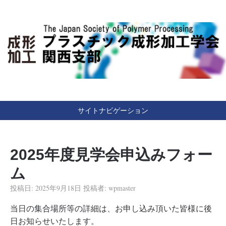
Japan Society of Polymer Processing
（一社）プラスチック成
形加工学会 関西支部
サイトナビゲーション
2025年度見学会申込みフォー
ム
投稿日:
2025年9月18日
投稿者:
wpmaster
当日の集合場所等の詳細は、お申し込み頂いた皆様に後
日お知らせいたします。