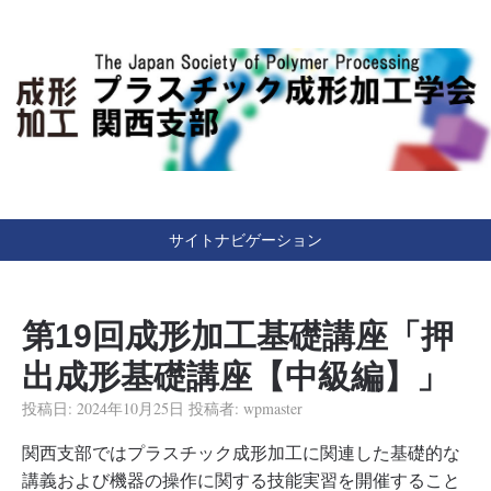
Japan Society of Polymer Processing
（一社）プラスチック成
形加工学会 関西支部
サイトナビゲーション
第19回成形加工基礎講座「押
出成形基礎講座【中級編】」
投稿日:
2024年10月25日
投稿者:
wpmaster
関西支部ではプラスチック成形加工に関連した基礎的な
講義および機器の操作に関する技能実習を開催すること