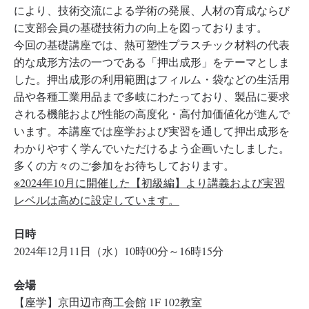
により、技術交流による学術の発展、人材の育成ならび
に支部会員の基礎技術力の向上を図っております。
今回の基礎講座では、熱可塑性プラスチック材料の代表
的な成形方法の一つである「押出成形」をテーマとしま
した。押出成形の利用範囲はフィルム・袋などの生活用
品や各種工業用品まで多岐にわたっており、製品に要求
される機能および性能の高度化・高付加価値化が進んで
います。本講座では座学および実習を通して押出成形を
わかりやすく学んでいただけるよう企画いたしました。
多くの方々のご参加をお待ちしております。
※2024年10月に開催した【初級編】より講義および実習
レベルは高めに設定しています。
日時
2024年12月11日（水）10時00分～16時15分
会場
【座学】京田辺市商工会館 1F 102教室