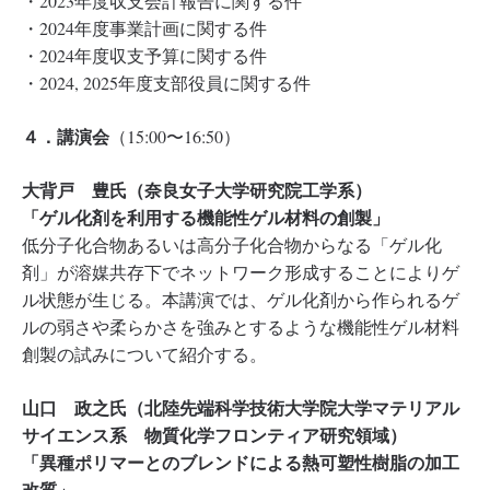
・2023年度収支会計報告に関する件
・2024年度事業計画に関する件
・2024年度収支予算に関する件
・2024, 2025年度支部役員に関する件
４．講演会
（15:00〜16:50）
大背戸 豊氏（奈良女子大学研究院工学系）
「ゲル化剤を利用する機能性ゲル材料の創製」
低分子化合物あるいは高分子化合物からなる「ゲル化
剤」が溶媒共存下でネットワーク形成することによりゲ
ル状態が生じる。本講演では、ゲル化剤から作られるゲ
ルの弱さや柔らかさを強みとするような機能性ゲル材料
創製の試みについて紹介する。
山口 政之氏（北陸先端科学技術大学院大学マテリアル
サイエンス系 物質化学フロンティア研究領域）
「異種ポリマーとのブレンドによる熱可塑性樹脂の加工
改質」