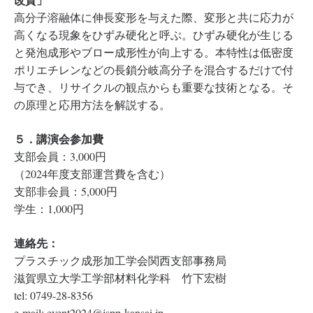
高分子溶融体に伸長変形を与えた際、変形と共に応力が
高くなる現象をひずみ硬化と呼ぶ。ひずみ硬化が生じる
と発泡成形やブロー成形性が向上する。本特性は低密度
ポリエチレンなどの長鎖分岐高分子を混合するだけで付
与でき、リサイクルの観点からも重要な技術となる。そ
の原理と応用方法を解説する。
５．講演会参加費
支部会員：3,000円
（2024年度支部運営費を含む）
支部非会員：5,000円
学生：1,000円
連絡先：
プラスチック成形加工学会関西支部事務局
滋賀県立大学工学部材料化学科 竹下宏樹
tel: 0749-28-8356
e-mail: event2024@jspp-kansai.jp