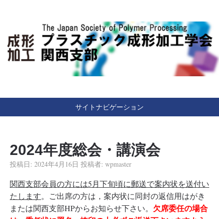
Japan Society of Polymer Processing
（一社）プラスチック成
形加工学会 関西支部
サイトナビゲーション
2024年度総会・講演会
投稿日:
2024年4月16日
投稿者:
wpmaster
関西支部会員の方には5月下旬頃に郵送で案内状を送付い
たします
。ご出席の方は，案内状に同封の返信用はがき
欠席委任の場合
または関西支部HPからお知らせ下さい。