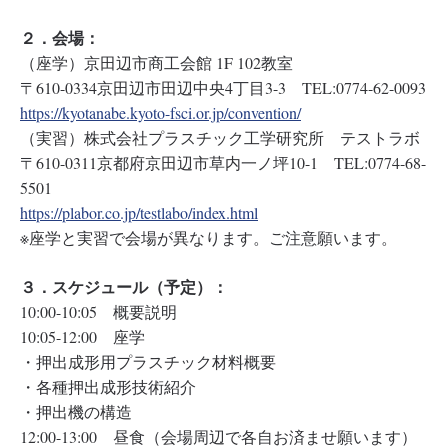
２．会場：
（座学）京田辺市商工会館 1F 102教室
〒610-0334京田辺市田辺中央4丁目3-3 TEL:0774-62-0093
https://kyotanabe.kyoto-fsci.or.jp/convention/
（実習）株式会社プラスチック工学研究所 テストラボ
〒610-0311京都府京田辺市草内一ノ坪10-1 TEL:0774-68-
5501
https://plabor.co.jp/testlabo/index.html
※座学と実習で会場が異なります。ご注意願います。
３．スケジュール（予定）：
10:00-10:05 概要説明
10:05-12:00 座学
・押出成形用プラスチック材料概要
・各種押出成形技術紹介
・押出機の構造
12:00-13:00 昼食（会場周辺で各自お済ませ願います）