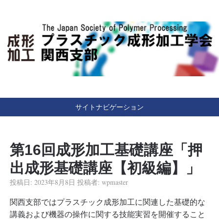
Japan Society of Polymer Processing
（一社）プラスチック成
形加工学会 関西支部
サイトナビゲーション
第16回成形加工基礎講座「押
出成形基礎講座【初級編】」
投稿日:
2023年8月8日
投稿者:
wpmaster
関西支部ではプラスチック成形加工に関連した基礎的な
講義および機器の操作に関する技能実習を開催すること