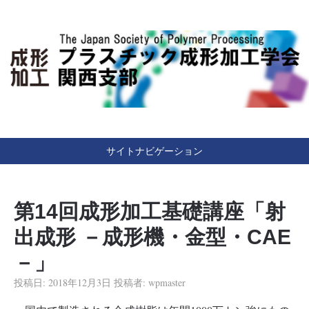
Japan Society of Polymer Processing
（一社）プラスチック成
形加工学会 関西支部
サイトナビゲーション
第14回成形加工基礎講座「射
出成形 －成形機・金型・CAE
－」
投稿日:
2018年12月3日
投稿者:
wpmaster