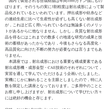
国内で製造される合成樹脂は年間1000万トン強にもの
ぼります。そのうちの実に3割程度は射出成形によって製
品化されているといわれています。押出成形や紡糸など
の連続生産に比べて生産性が必ずしも高くない射出成形
が，これほど広く用いられているのは無論多くのメリッ
トがあるからに他なりません。しかし，良質な射出成形
品を得るにはこれまでの数多くの地道な研究の成果と技
術の蓄積があったからであり，今後もさらなる高度化・
高品質化に向けた不断の努力が必要なのは言うまでもあ
りません。
本講座では，射出成形における重要な構成要素である
射出成形機・成形金型・CAE技術のそれぞれについて，
実習を通して学んでいただけるよう企画いたしました。
実機にじかに触れることを主眼としましたので，特に人
数を限定した講座となっております。ご多用中のことと
お察し申し上げますが、射出成形について学びたい方々
には絶好の機会と存じます。