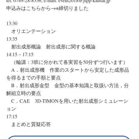
tel: 0749-28-8356, e-mail: event2018@jspp-kansai.jp
申込みはこちらから→※締切りました
13:30
オリエンテーション
13:35
射出成形概論 射出成形に関する概論
14:15－17:15
（輪講：3班に分かれて各実習を50分ずつ行います）
A．射出成形機 作業のスタートから安定した成形品
を得るまでの手順と要点
B．射出成形金型 金型の基本知識と取扱い方法，分
解組立時の要点
C．CAE 3D-TIMONを用いた射出成形シミュレーシ
ョン
17:15
まとめと質疑応答